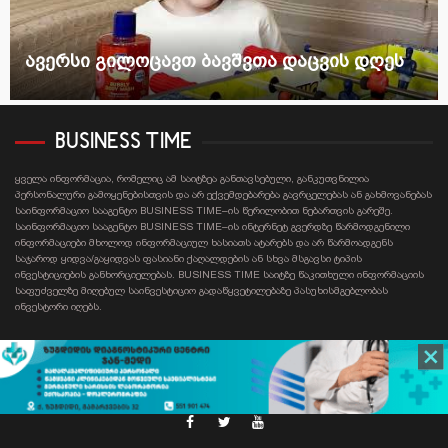
ავერსი გილოცავთ ბავშვთა დაცვის დღეს
BUSINESS TIME
ყველა ინფორმაცია, რომელიც ამ საიტზეა განთავსებული, განკუთვნილია
პერსონალური გამოყენებისთვის და არ ექვემდებარება გავრცელებას ან გახმოვანებას
საინფორმაციო სააგენტო BUSINESS TIME–ის წერილობით ნებართვის გარეშე.
საინფორმაციო სააგენტო BUSINESS TIME–ის ინტერნეტ გვერდზე წარმოდგენილი
ინფორმაციები მხოლოდ ინფორმაციულ ხასიათს ატარებს და არ წარმოადგენს
საჯაროდ ყიდვა/გაყიდვას ფასიანი ქაღალდების ან სხვა მსგავსი ტიპის
ინვესტიციების განხორციელებას. BUSINESS TIME საიტზე წაკითხული ინფორმაციის
საფუძველზე მიღებულ საინვესტიციო გადაწყვეტილებაზე პასუხისმგებლობას
ინვესტორი იღებს.
Contact email: businesstime.ge@gmail.com
facebook
twitter
youtube