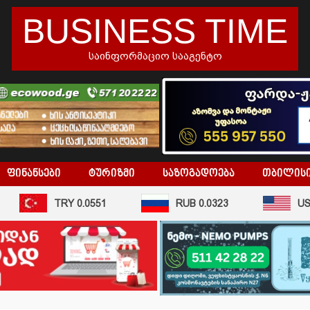
BUSINESS TIME
საინფორმაციო სააგენტო
ᲤᲘᲜᲐᲜᲡᲔᲑᲘ
ᲢᲣᲠᲘᲖᲛᲘ
ᲡᲐᲖᲝᲒᲐᲓᲝᲔᲑᲐ
ᲗᲑᲘᲚᲘᲡ
TRY 0.0551
RUB 0.0323
USD 2.62