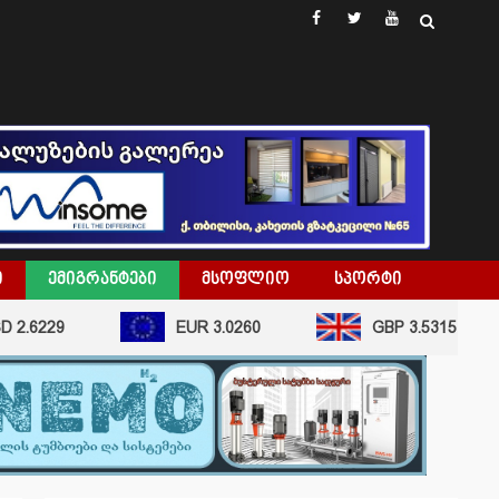
facebook
twitter
youtube
Ი
ᲔᲛᲘᲒᲠᲐᲜᲢᲔᲑᲘ
ᲛᲡᲝᲤᲚᲘᲝ
ᲡᲞᲝᲠᲢᲘ
29
EUR 3.0260
GBP 3.5315