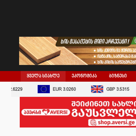
skip
to
content
ᲧᲕᲔᲚᲐ ᲡᲘᲐᲮᲚᲔ
ᲔᲙᲝᲜᲝᲛᲘᲙᲐ
ᲑᲘᲖᲜᲔᲡᲘ
.6229
EUR 3.0260
GBP 3.5315