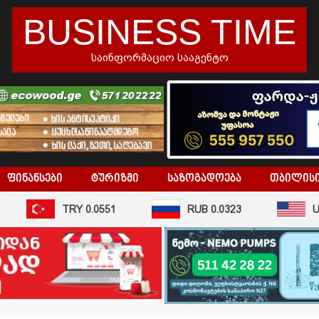
BUSINESS TIME
საინფორმაციო სააგენტო
ᲤᲘᲜᲐᲜᲡᲔᲑᲘ
ᲢᲣᲠᲘᲖᲛᲘ
ᲡᲐᲖᲝᲒᲐᲓᲝᲔᲑᲐ
ᲗᲑᲘᲚᲘᲡ
TRY 0.0551
RUB 0.0323
USD