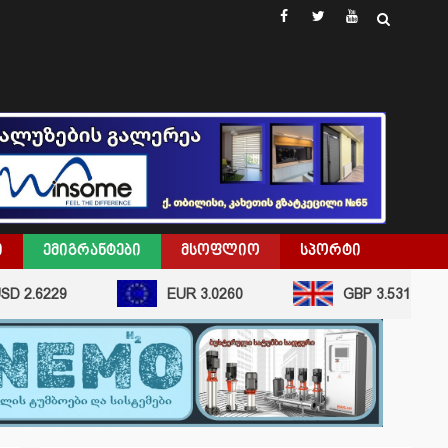
facebook
twitter
youtube
Ი
ᲔᲛᲘᲒᲠᲐᲜᲢᲔᲑᲘ
ᲛᲡᲝᲤᲚᲘᲝ
ᲡᲞᲝᲠᲢᲘ
 2.6229
EUR 3.0260
GBP 3.5315