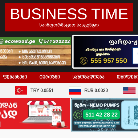
BUSINESS TIME
საინფორმაციო სააგენტო
ᲤᲘᲜᲐᲜᲡᲔᲑᲘ
ᲢᲣᲠᲘᲖᲛᲘ
ᲡᲐᲖᲝᲒᲐᲓᲝᲔᲑᲐ
ᲗᲑᲘᲚᲘᲡ
TRY 0.0551
RUB 0.0323
USD 2