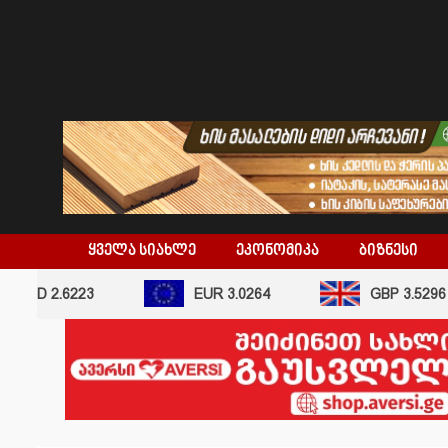
skip
to
content
ᲧᲕᲔᲚᲐ ᲡᲘᲐᲮᲚᲔ
ᲔᲙᲝᲜᲝᲛᲘᲙᲐ
ᲑᲘᲖᲜᲔᲡᲘ
 2.6223
EUR 3.0264
GBP 3.5296