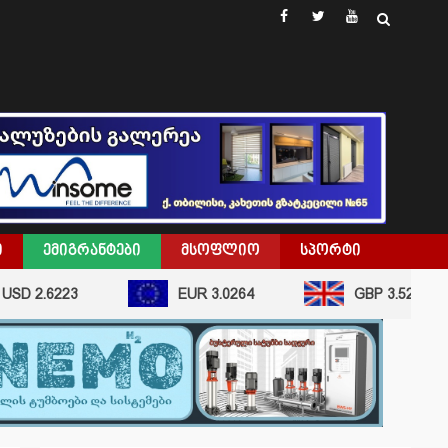
facebook
twitter
youtube
Ი
ᲔᲛᲘᲒᲠᲐᲜᲢᲔᲑᲘ
ᲛᲡᲝᲤᲚᲘᲝ
ᲡᲞᲝᲠᲢᲘ
.6223
EUR 3.0264
GBP 3.5296