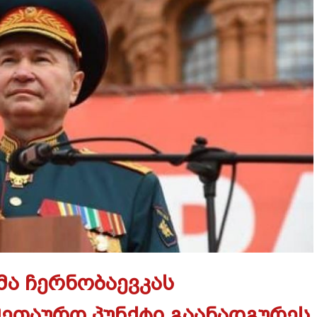
მა ჩერნობაევკას
ეთაურო პუნქტი გაანადგურეს