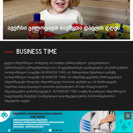
ავერსი გილოცავთ ბავშვთა დაცვის დღეს
BUSINESS TIME
ყველა ინფორმაცია, რომელიც ამ საიტზეა განთავსებული, განკუთვნილია
პერსონალური გამოყენებისთვის და არ ექვემდებარება გავრცელებას ან გახმოვანებას
საინფორმაციო სააგენტო BUSINESS TIME–ის წერილობით ნებართვის გარეშე.
საინფორმაციო სააგენტო BUSINESS TIME–ის ინტერნეტ გვერდზე წარმოდგენილი
ინფორმაციები მხოლოდ ინფორმაციულ ხასიათს ატარებს და არ წარმოადგენს
საჯაროდ ყიდვა/გაყიდვას ფასიანი ქაღალდების ან სხვა მსგავსი ტიპის
ინვესტიციების განხორციელებას. BUSINESS TIME საიტზე წაკითხული ინფორმაციის
საფუძველზე მიღებულ საინვესტიციო გადაწყვეტილებაზე პასუხისმგებლობას
ინვესტორი იღებს.
Contact email: businesstime.ge@gmail.com