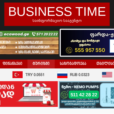
BUSINESS TIME
საინფორმაციო სააგენტო
ᲤᲘᲜᲐᲜᲡᲔᲑᲘ
ᲢᲣᲠᲘᲖᲛᲘ
ᲡᲐᲖᲝᲒᲐᲓᲝᲔᲑᲐ
ᲗᲑᲘᲚᲘᲡ
TRY 0.0551
RUB 0.0323
US