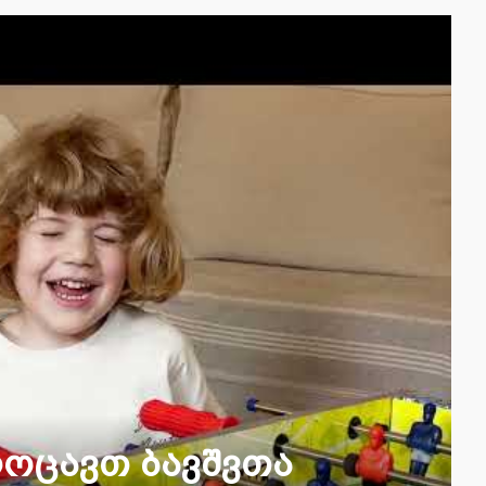
ლოცავთ ბავშვთა