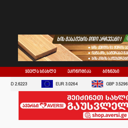
skip
to
content
ᲧᲕᲔᲚᲐ ᲡᲘᲐᲮᲚᲔ
ᲔᲙᲝᲜᲝᲛᲘᲙᲐ
ᲑᲘᲖᲜᲔᲡᲘ
USD 2.6223
EUR 3.0264
GBP 3.5296