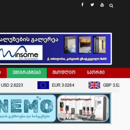
facebook
twitter
youtube
Ი
ᲔᲛᲘᲒᲠᲐᲜᲢᲔᲑᲘ
ᲛᲡᲝᲤᲚᲘᲝ
ᲡᲞᲝᲠᲢᲘ
D 2.6223
EUR 3.0264
GBP 3.5296