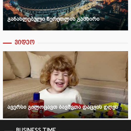
განახლებული წერეთლის გამზირი
ვიდეო
ავერსი გილოცავთ ბავშვთა დაცვის დღეს
BUSINESS TIME