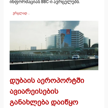
ინფორმაციას BBC-ი
ავრცელებს.
ვრცლად …
დუბაის აეროპორტში
ავიარეისების
განახლება დაიწყო