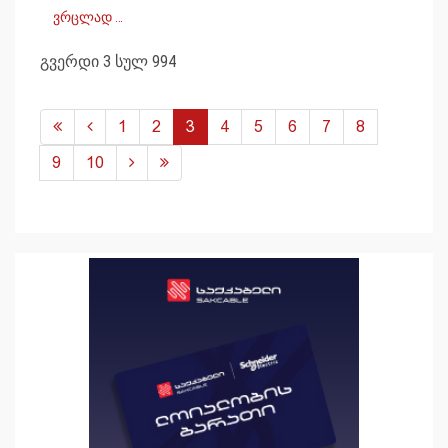
ვრცლად …
გვერდი 3 სულ 994
1
2
3
4
5
6
7
8
9
10