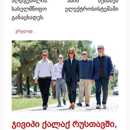
აღდგენილია. ამის შესახებ
სახელმწიფო ელექტროსისტემაში
განაცხადეს.
ვრცლად …
ჯივიპი ქალაქ რუსთავში,