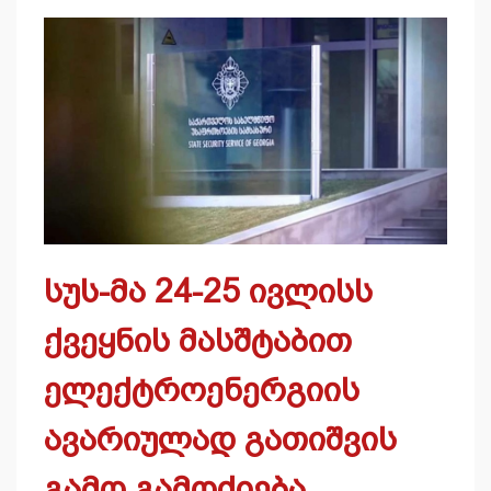
სუს-მა 24-25 ივლისს
ქვეყნის მასშტაბით
ელექტროენერგიის
ავარიულად გათიშვის
გამო გამოძიება